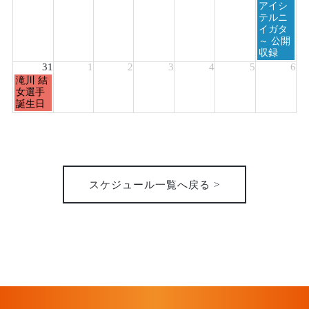
アイシ
テルニ
イガタ
～ 公開
収録
31
1
2
3
4
5
6
月
滝川 結
曜
女選手
日,
誕生日
8
月
31st
2026
スケジュール一覧へ戻る >