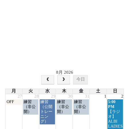
8月 2026
今日
月
火
水
木
金
土
日
27
28
29
30
31
1
2
月
火
水
木
金
日
OFF
練習
練習
練習
練習
5:00
曜
曜
曜
曜
曜
曜
（非公
（公開
（非公
（非公
PM
日,
日,
日,
日,
日,
日,
開）
トレー
開）
開）
【ラジ
7
7
7
7
7
8
ニン
オ】
月
月
月
月
月
月
グ）
ALBI
27th
28th
29th
30th
31st
2nd
LADIES