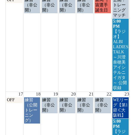
曜
曜
曜
曜
曜
曜
曜
（非公
（非公
（非公
（非公
宙選手
トレー
日,
日,
日,
日,
日,
日,
日,
開）
開）
開）
開）
誕生日
ニング
8
8
8
8
8
8
8
マッチ
月
月
月
月
月
月
月
日
5:00
10th
11th
12th
13th
14th
15th
16th
曜
PM
2026
2026
2026
2026
2026
2026
2026
日,
【ラジ
8
オ】
月
ALBI
16th
LADIES
2026
TALK
～川澄
奈穂美
アイシ
テルニ
イガタ
～ 公開
収録
17
18
19
20
21
22
23
月
火
水
木
金
土
日
OFF
練習
練習
練習
練習
練習
WEリー
曜
曜
曜
曜
曜
曜
曜
（公開
（非公
（非公
（非公
（非公
グ【第1
日,
日,
日,
日,
日,
日,
日,
トレー
開）
開）
開）
開）
節 C大
8
8
8
8
8
8
8
ニン
阪戦】
月
月
月
月
月
月
月
グ）
日
5:00
17th
18th
19th
20th
21st
22nd
23rd
曜
PM
2026
2026
2026
2026
2026
2026
2026
日,
【ラジ