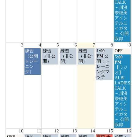
2026
2026
2026
2026
2026
2026
TALK
～川澄
奈穂美
アイシ
テルニ
イガタ
～ 公開
収録
3
4
5
6
7
8
9
火
水
木
金
土
日
練習
練習
練習
練習
1:00
OFF
曜
曜
曜
曜
曜
曜
（公開
（非公
（非公
（非公
PM
公
日
5:00
日,
日,
日,
日,
日,
日,
トレー
開）
開）
開）
開：ト
曜
PM
8
8
8
8
8
8
ニン
レーニ
日,
【ラジ
月
月
月
月
月
月
グ）
ングマ
8
オ】
4th
5th
6th
7th
8th
9th
ッチ
月
ALBI
2026
2026
2026
2026
2026
2026
9th
LADIES
2026
TALK
～川澄
奈穂美
アイシ
テルニ
イガタ
～ 公開
収録
10
11
12
13
14
15
16
月
火
水
木
金
土
日
OFF
練習
練習
練習
練習
富岡 千
公開：