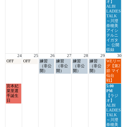
8
オ】
月
ALBI
23rd
LADIES
2026
TALK
～川澄
奈穂美
アイシ
テルニ
イガタ
～ 公開
収録
24
25
26
27
28
29
30
月
火
水
木
金
土
日
OFF
OFF
練習
練習
練習
練習
WEリー
曜
曜
曜
曜
曜
曜
曜
（非公
（非公
（非公
（非公
グ【第2
日,
日,
日,
日,
日,
日,
日,
開）
開）
開）
開）
節 マイ
8
8
8
8
8
8
8
仙台
月
月
月
月
月
月
月
戦】
24th
25th
26th
27th
28th
29th
30th
月
日
宮本妃
5:00
2026
2026
2026
2026
2026
2026
2026
曜
曜
菜里選
PM
日,
日,
手誕生
【ラジ
8
8
日
オ】
月
月
ALBI
24th
30th
LADIES
2026
2026
TALK
～川澄
奈穂美