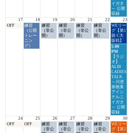
イガタ
～ 公開
収録
17
18
19
20
21
22
23
月
火
水
木
金
土
日
OFF
練習
練習
練習
練習
練習
WEリー
曜
曜
曜
曜
曜
曜
曜
（公開
（非公
（非公
（非公
（非公
グ【第1
日,
日,
日,
日,
日,
日,
日,
トレー
開）
開）
開）
開）
節 C大
8
8
8
8
8
8
8
ニン
阪戦】
月
月
月
月
月
月
月
グ）
日
5:00
17th
18th
19th
20th
21st
22nd
23rd
曜
PM
2026
2026
2026
2026
2026
2026
2026
日,
【ラジ
8
オ】
月
ALBI
23rd
LADIES
2026
TALK
～川澄
奈穂美
アイシ
テルニ
イガタ
～ 公開
収録
24
25
26
27
28
29
30
月
火
水
木
金
土
日
OFF
OFF
練習
練習
練習
練習
WEリー
曜
曜
曜
曜
曜
曜
曜
（非公
（非公
（非公
（非公
グ【第2