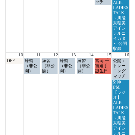
4th
5th
6th
7th
8th
9th
ッチ
月
ALBI
2026
2026
2026
2026
2026
2026
9th
LADIES
2026
TALK
～川澄
奈穂美
アイシ
テルニ
イガタ
～ 公開
収録
10
11
12
13
14
15
16
月
火
水
木
金
土
日
OFF
練習
練習
練習
練習
富岡 千
公開：
曜
曜
曜
曜
曜
曜
曜
（非公
（非公
（非公
（非公
宙選手
トレー
日,
日,
日,
日,
日,
日,
日,
開）
開）
開）
開）
誕生日
ニング
8
8
8
8
8
8
8
マッチ
月
月
月
月
月
月
月
日
5:00
10th
11th
12th
13th
14th
15th
16th
曜
PM
2026
2026
2026
2026
2026
2026
2026
日,
【ラジ
8
オ】
月
ALBI
16th
LADIES
2026
TALK
～川澄
奈穂美
アイシ
テルニ