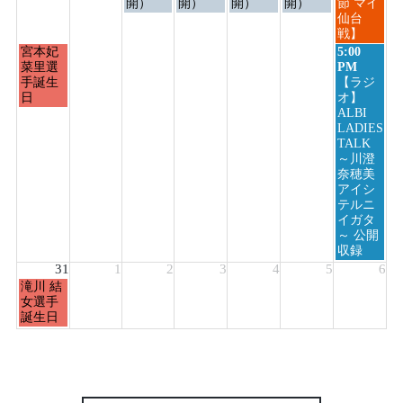
日,
日,
日,
日,
日,
日,
日,
開）
開）
開）
開）
節 マイ
8
8
8
8
8
8
8
仙台
月
月
月
月
月
月
月
戦】
24th
25th
26th
27th
28th
29th
30th
月
日
宮本妃
5:00
2026
2026
2026
2026
2026
2026
2026
曜
曜
菜里選
PM
日,
日,
手誕生
【ラジ
8
8
日
オ】
月
月
ALBI
24th
30th
LADIES
2026
2026
TALK
～川澄
奈穂美
アイシ
テルニ
イガタ
～ 公開
収録
31
1
2
3
4
5
6
月
滝川 結
曜
女選手
日,
誕生日
8
月
31st
2026