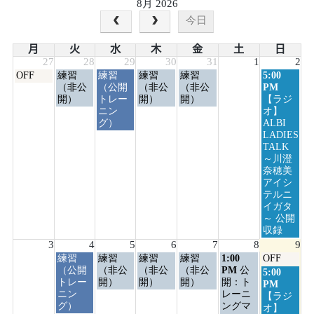
8月 2026
今日
月
火
水
木
金
土
日
27
28
29
30
31
1
2
月
火
水
木
金
日
OFF
練習
練習
練習
練習
5:00
曜
曜
曜
曜
曜
曜
（非公
（公開
（非公
（非公
PM
日,
日,
日,
日,
日,
日,
開）
トレー
開）
開）
【ラジ
7
7
7
7
7
8
ニン
オ】
月
月
月
月
月
月
グ）
ALBI
27th
28th
29th
30th
31st
2nd
LADIES
2026
2026
2026
2026
2026
2026
TALK
～川澄
奈穂美
アイシ
テルニ
イガタ
～ 公開
収録
3
4
5
6
7
8
9
火
水
木
金
土
日
練習
練習
練習
練習
1:00
OFF
曜
曜
曜
曜
曜
曜
（公開
（非公
（非公
（非公
PM
公
日
5:00
日,
日,
日,
日,
日,
日,
トレー
開）
開）
開）
開：ト
曜
PM
8
8
8
8
8
8
ニン
レーニ
日,
【ラジ
月
月
月
月
月
月
グ）
ングマ
8
オ】