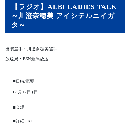
【ラジオ】ALBI LADIES TALK
～川澄奈穂美 アイシテルニイガ
タ～
出演選手：川澄奈穂美選手
放送局：BSN新潟放送
■日時/概要
08月17日 (日)
■会場
■詳細URL