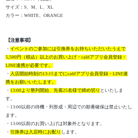
サイズ：S、M、L、XL
カラー：WHITE、ORANGE
【注意事項】
・
イベントのご参加には引換券をお持ちいただいたうえで
5,500円（税込）以上のお買い上げ・califアプリ会員登録・
LINE連携が必要です。
・
入店開始時刻の13:15までにcalifアプリ会員登録・LINE連
携をお願いいたします。
・
13:00より整列開始、先着25名様で締め切り
といたしま
す。
・13:00以前の待機・列形成・周辺での順番確保は禁止いたし
ます。
・13:00以前のお買い上げは対象外となります。
・
引換券は入店時にお配り
します。