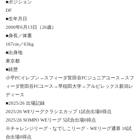
■ポジション
DF
■生年月日
2000年6月13日（26歳）
■身長／体重
167cm／63kg
■出身地
東京都
■経歴
小平FCイレブン→スフィーダ世田谷FCジュニアユース→スフ
ィーダ世田谷FCユース→早稲田大学→アルビレックス新潟レ
ディース
■2025/26 出場記録
2025/26 WEリーグクラシエカップ 1試合出場0得点
2025/26 SOMPO WEリーグ 5試合出場0得点
※チャレンジリーグ・なでしこリーグ・WEリーグ通算 18試
合出場0得点