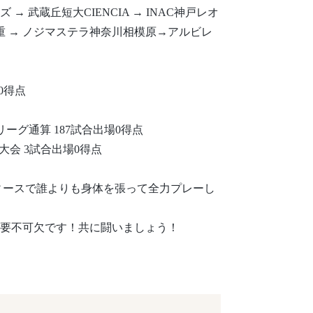
→ 武蔵丘短大CIENCIA → INAC神戸レオ
重 → ノジマステラ神奈川相模原→アルビレ
場0得点
ーグ通算 187試合出場0得点
大会 3試合出場0得点
レディースで誰よりも身体を張って全力プレーし
要不可欠です！共に闘いましょう！