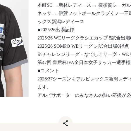
本町SC →新林レディース → 横須賀シーガルズ 
ネッサ → 伊賀フットボールクラブくノ一三
ックス新潟レディース
■2025/26出場記録
2025/26 WEリーグクラシエカップ 5試合出
2025/26 SOMPO WEリーグ 14試合出場0得点
※チャレンジリーグ・なでしこリーグ・WEリ
第47回 皇后杯JFA全日本女子サッカー選手権
■コメント
2026/27シーズンもアルビレックス新潟
ます。
アルビサポーターのみなさんの熱い応援が必