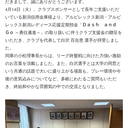
だきまして、誠にありがとうございます。
4月14日（火）、クラブスポンサーとして長年ご支援いただ
いている新潟信用金庫様より、アルビレックス新潟・アルビ
レックス新潟レディース応援定期預金「Ｄａｓｈ ａｎｄ
Ｇｏ ～勇往邁進～」の取り扱いに伴うクラブ支援金の贈呈を
いただき、クラブを代表して白沢 百合恵 選手が拝受しまし
た。
同庫の小松理事長からは、リーグ終盤戦に向けた力強い激励
のお言葉を頂戴しました。また、白沢選手とは大学の同窓と
いう共通の話題で大いに盛り上がる場面も。プレー環境や今
後の意気込みについてなど、多岐にわたるご質問もいただ
き、終始和やかな雰囲気の中での交流となりました。